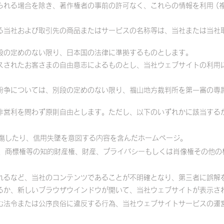
られる場合を除き、著作権者の事前の許可なく、これらの情報を利用 (
る当社および取引先の商品またはサービスの名称等は、当社または当社
段の定めのない限り、日本国の法律に準拠するものとします。
スされたお客さまの自由意志によるものとし、当社ウェブサイトの利用
紛争については、別段の定めのない限り、福山地方裁判所を第一審の専
非営利を問わず原則自由とします。ただし、以下のいずれかに該当する
中傷したり、信用失墜を意図する内容を含んだホームページ。
作権、商標権等の知的財産権、財産、プライバシーもしくは肖像権その他
れるなど、当社のコンテンツであることが不明確となり、第三者に誤解を
るか、新しいブラウザウインドウが開いて、当社ウェブサイトが表示さ
む法令または公序良俗に違反する行為、当社ウェブサイトサービスの運